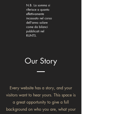
N.B. La somma si
riferisce a quanto
effettivamente
incassato nel corso
dell'anno solare
come da bilanci
pubblicati nel
RUNTS.
Our Story
Every website has a story, and your
visitors want to hear yours. This space is
a great opportunity to give a full
background on who you are, what your