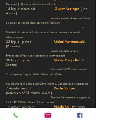
Monopoli (BA) e concertista internazionale.
15 luglio mercoledì
Gustav Auzinger
(Linz -
Austria)
Grande esperto di Musica Antica
ed amico personale degli scomparsi Tagliavini
e
Mischiati che sono stati attivi a Camaiore in passato. Concertista
internazionale.
23 luglio giovedi
Michal Markuszewski
(Varsavia)
Organista della Chiesa
.
Evangelica di Varsavia e concertista internazionale
30 luglio giovedi
Matteo Pasqualini
(La
Spezia)
Presenterà il CD realizzato nel
2025 presso l’organo della Chiesa della Badia
riguardante la III parte della Clavier-Übung. Concertista internazionale
7 Agosto venerdi
Damin Spritzer
(University of Oklahoma U.S.A.)
Docente Universitario e organista
E CONCERTISTA di fama internazionale
12 agosto mercoledi
Nicolò Sari
(Venezia)
Concertista internazionale
20 agosto giovedi
Albrecht Koch
(Freiberg)
Organista della
Cattedrale di Freiberg ed esponente Cultura della Turingia. Concertista
di fama internazionale.