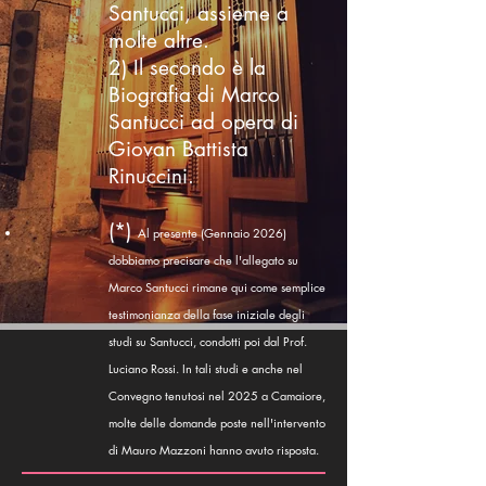
Santucci, assieme a
molte altre.
2) Il secondo è la
Biografia di Marco
Santucci ad opera di
Giovan Battista
Rinuccini.
(*)
Al presente (Gennaio 2026)
dobbiamo precisare che l'allegato su
Marco Santucci rimane qui come semplice
testimonianza della fase iniziale degli
studi su Santucci, condotti poi dal Prof.
Luciano Rossi. In tali studi e anche nel
Convegno tenutosi nel 2025 a Camaiore,
molte delle domande poste nell'intervento
di Mauro Mazzoni hanno avuto risposta.